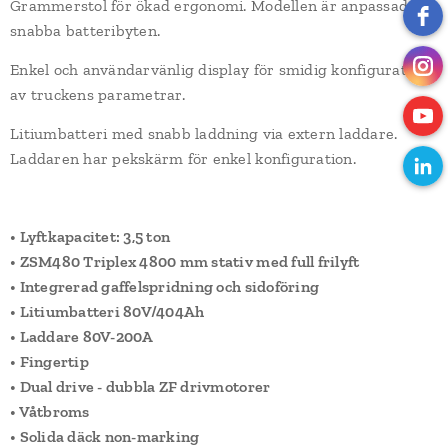
Grammerstol för ökad ergonomi. Modellen är anpassad för
snabba batteribyten.
Enkel och användarvänlig display för smidig konfiguration
av truckens parametrar.
Litiumbatteri med snabb laddning via extern laddare.
Laddaren har pekskärm för enkel konfiguration.
• Lyftkapacitet: 3,5 ton
• ZSM480 Triplex 4800 mm stativ med full frilyft
• Integrerad gaffelspridning och sidoföring
• Litiumbatteri 80V/404Ah
• Laddare 80V-200A
• Fingertip
• Dual drive - dubbla ZF drivmotorer
• Våtbroms
• Solida däck non-marking