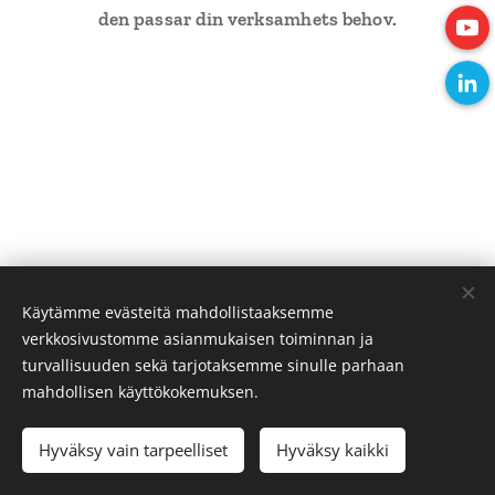
den passar din verksamhets behov.
Käytämme evästeitä mahdollistaaksemme
verkkosivustomme asianmukaisen toiminnan ja
turvallisuuden sekä tarjotaksemme sinulle parhaan
mahdollisen käyttökokemuksen.
Evästeet
Kielet
Hyväksy vain tarpeelliset
Hyväksy kaikki
Svenska
English
Suomi