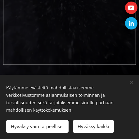
Käytämme evästeitä mahdollistaaksemme
verkkosivustomme asianmukaisen toiminnan ja
turvallisuuden sekä tarjotaksemme sinulle parhaan
mahdollisen käyttökokemuksen.
Evästeet
Kielet
Hyväksy vain tarpeelliset
Hyväksy kaikki
Svenska
English
Suomi